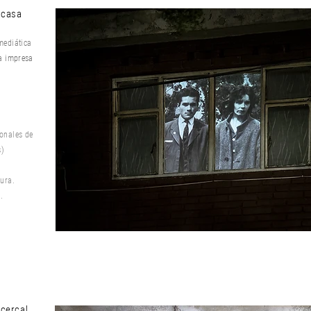
 casa
mediática
ca impresa
ionales de
s)
tura.
.
 cerca!