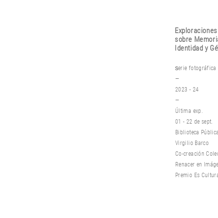
Exploraciones
sobre M
emori
Identidad y G
erie fotográfica
S
—
2023 - 24
—
Última exp.
01 - 22 de sept.
Biblioteca Públic
Virgilio Barco
Co-creación Cole
Renacer en Imág
Premio Es Cultur