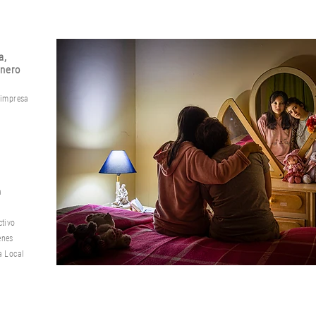
a,
énero
 impresa
a
ctivo
enes
a Local