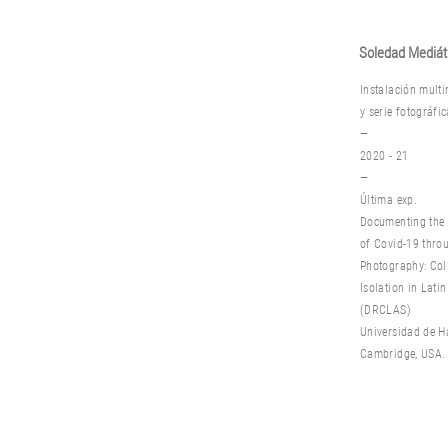
Soledad Mediát
Instalación multi
y s
erie fotográfi
—
2020 - 21
—
Última exp.
Documenting the
of Covid-19 thro
Photography: Coll
Isolation in
Latin
(DRCLAS)
Universidad
de H
Cambridge,
USA.