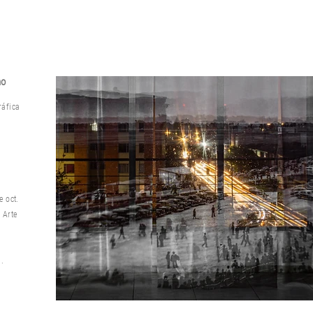
ho
ráfica
e oct.
 Arte
O
.