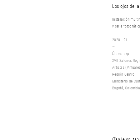
Los ojos de la
Instalación
multi
y serie fotográfi
—
2020 - 21
—
Última exp.
XVII Salones Reg
Artistas (Virtuale
Región Centro.
Ministerio de Cul
Bogotá, Colombia
¡Tan lejos, tan