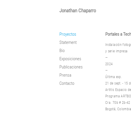
Jonathan Chaparro
Proyectos
Portales a Tec
Statement
Instalación fotog
Bio
y s
erie impresa
—
Exposiciones
2024
Publicaciones
—
Prensa
Última exp.
Contacto
21 de sept. - 15 d
Artitis Espacio de
Programa ARTB
Cra. 70b # 2b-42
Bogotá, Colombia