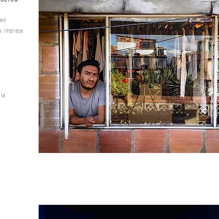
deo
ca impresa
 la
.