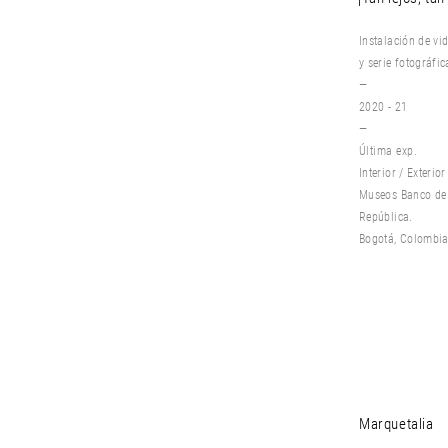
Instalación de vi
y s
erie fotográfi
—
2020 - 21
—
Última exp.
Interior / Exterior
Museos Banco de
República.
Bogotá, Colombia
Marquetalia