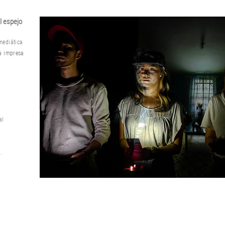
l espejo
mediática
ca impresa
al
.