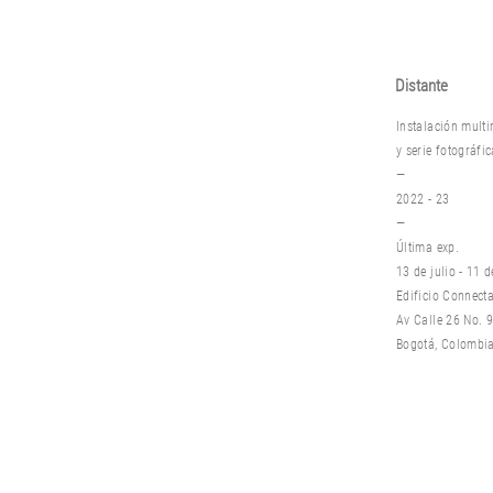
Distante
Instalación multi
y s
erie fotográfi
—
2022 - 23
—
Última exp.
13 de julio - 11 
Edificio Connect
Av Calle 26 No. 92
Bogotá, Colombi