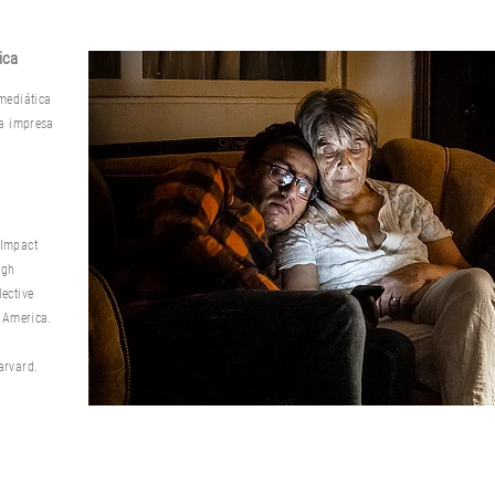
ica
mediática
ca impresa
 Impact
ugh
ective
 America.
arvard.