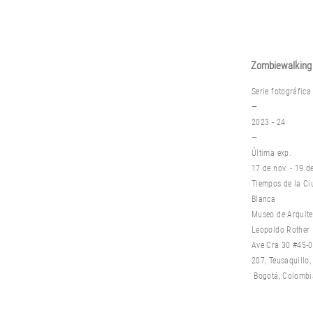
Zombiewalking 
S
erie fotográfic
—
2023 - 24
—
Última exp.
17 de nov. - 19 d
Tiempos de la C
Blanca
Museo de Arquite
Leopoldo Rother
Ave Cra 30 #45-0
207, Teusaquillo,
Bogotá, Colombi