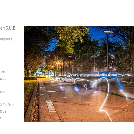
en C.U.B.
a impresa
e en.
iudad
ctura
3 Edificio
 CUB.
a.