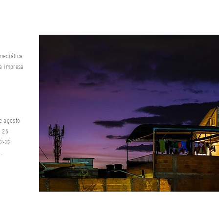
mediática
ca impresa
de agosto
a 26
-32 ​​
a
.