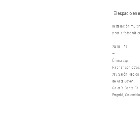
El espacio en e
Instalación
multi
y serie fotográfi
—
2018 - 21
—
Última exp.
Habitar con otros
XIV Salón Nacion
de Arte Joven.
Galería Santa Fe.
Bogotá, Colombia